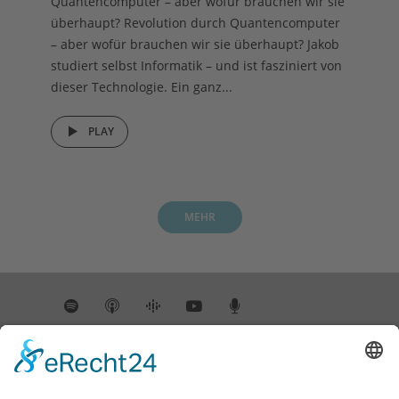
Quantencomputer – aber wofür brauchen wir sie
überhaupt? Revolution durch Quantencomputer
– aber wofür brauchen wir sie überhaupt? Jakob
studiert selbst Informatik – und ist fasziniert von
dieser Technologie. Ein ganz...
PLAY
MEHR
INSTAGRAM
@DIEWISSENSCHAFTSREPORTER