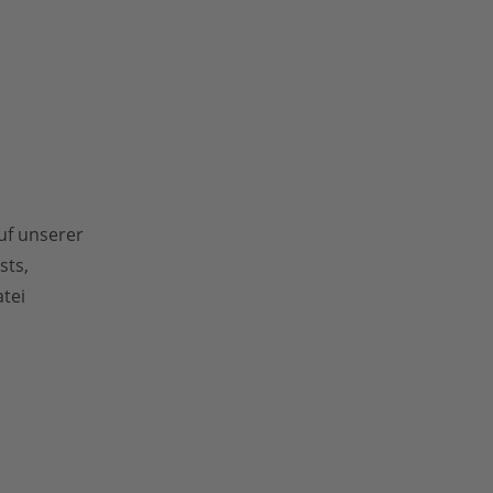
uf unserer
sts,
tei