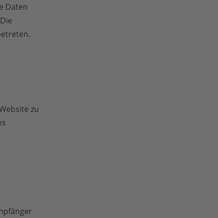
he Daten
 Die
betreten.
 Website zu
ns
Empfänger