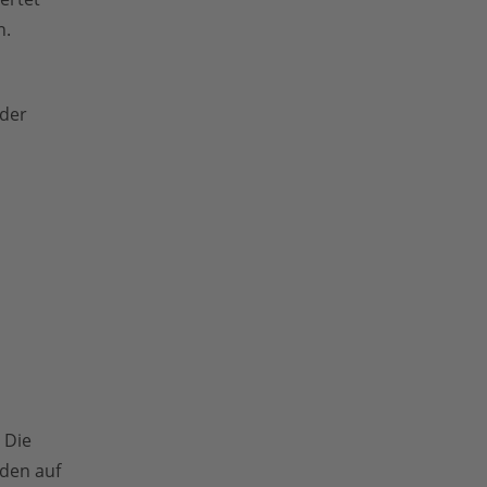
n.
 der
 Die
rden auf