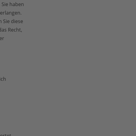
 Sie haben
verlangen.
 Sie diese
das Recht,
er
ich
ertet