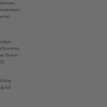
Adressen,
ntaktdaten,
eriert
enüber
GVO) und im
res Online-
O).
füllung
ug auf