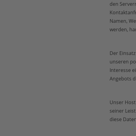
den Servern
Kontaktanf
Namen, Webs
werden, ha
Der Einsatz
unseren pot
Interesse e
Angebots du
Unser Hoste
seiner Leis
diese Daten