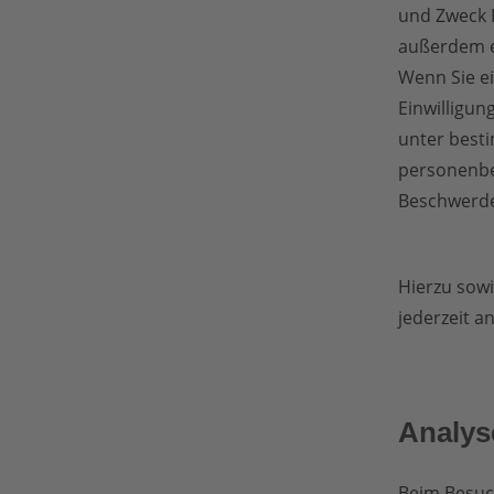
und Zweck 
außerdem ei
Wenn Sie ei
Einwilligun
unter best
personenbe
Beschwerde
Hierzu sow
jederzeit a
Analyse
Beim Besuch