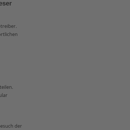
eser
treiber.
rtlichen
eilen.
ular
Besuch der