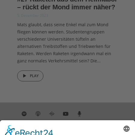
– rückt der Mond immer näher?
5. Dezember 2023
Mats glaubt, dass seine Enkel mal zum Mond
fliegen können werden. Studentengruppen
verschiedener Universitäten tüfteln an
alternativen Treibstoffen und Triebwerken für
Raketen. Werden Raketen irgendwann mal ein
ganz normales Verkehrsmittel sein? Die...
PLAY