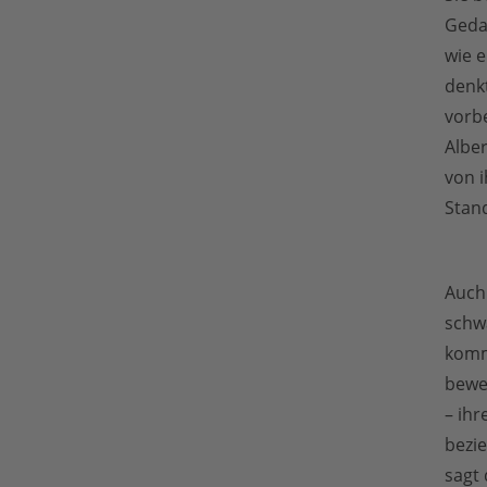
Geda
wie e
denk
vorbe
Albe
von 
Stan
Auch
schwa
kommt
bewe
– ih
bezi
sagt 