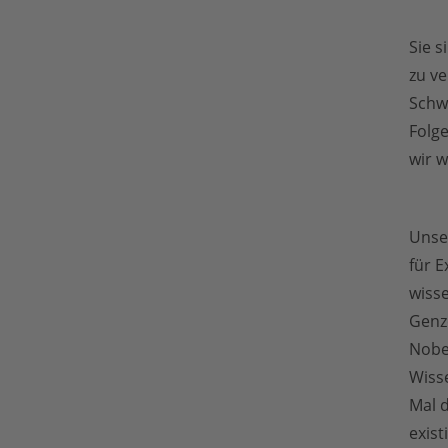
Sie s
zu ve
Schw
Folg
wir w
Unser
für E
wisse
Genz
Nobe
Wiss
Mal 
exist