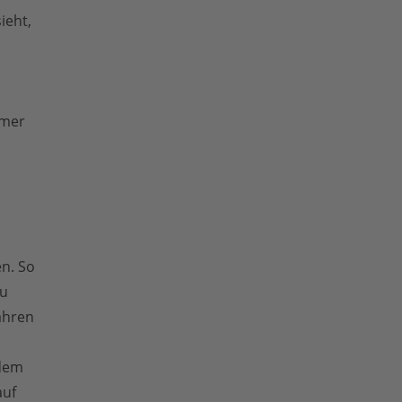
ieht,
mmer
en. So
zu
ahren
rdem
auf