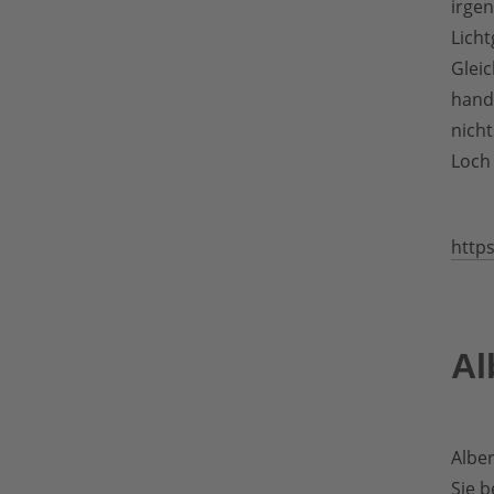
irgen
Licht
Gleic
hande
nich
Loch 
http
Al
Alber
Sie b