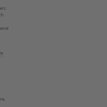
arz.
ch
h
warze
29
rie.