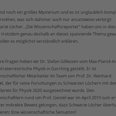
ind noch ein großes Mysterium und es ist unglaublich kompl
rstehen, was sich dahinter auch nur ansatzweise verbirgt:
arze Löcher. „Die Wissenschaftsreporter“ haben uns in dies
e trotzdem genau deshalb an dieses spannende Thema gewa
ollen es möglichst verständlich erklären.
e Fragen haben wir Dr. Stefan Gillessen vom Max-Planck-In
xtraterrestrische Physik in Garching gestellt. Er ist
nschaftlicher Mitarbeiter im Team von Prof. Dr. Reinhard
el, der für seine Forschungen zu Schwarzen Löchern mit d
lpreis für Physik 2020 ausgezeichnet wurde. Den
enschaftlern rund um Prof. Genzel war im April 2019 zum er
der indirekte Beweis gelungen, dass Schwarze Löcher überh
ieren: Eine wissenschaftliche Sensation!