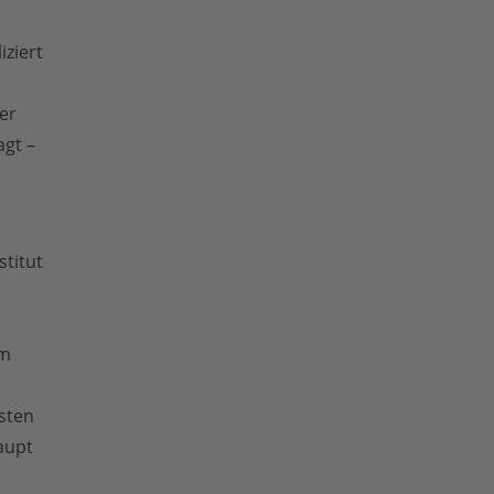
iziert
er
gt –
stitut
em
sten
aupt