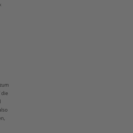
k
 zum
 die
d
also
en,