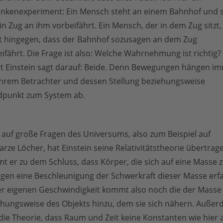
nkenexperiment: Ein Mensch steht an einem Bahnhof und s
in Zug an ihm vorbeifährt. Ein Mensch, der in dem Zug sitzt,
t hingegen, dass der Bahnhof sozusagen an dem Zug
ifährt. Die Frage ist also: Welche Wahrnehmung ist richtig?
rt Einstein sagt darauf: Beide. Denn Bewegungen hängen i
ihrem Betrachter und dessen Stellung beziehungsweise
dpunkt zum System ab.
 auf große Fragen des Universums, also zum Beispiel auf
rze Löcher, hat Einstein seine Relativitätstheorie übertrag
 er zu dem Schluss, dass Körper, die sich auf eine Masse 
gen eine Beschleunigung der Schwerkraft dieser Masse erf
rer eigenen Geschwindigkeit kommt also noch die der Masse
ehungsweise des Objekts hinzu, dem sie sich nähern. Auße
die Theorie, dass Raum und Zeit keine Konstanten wie hier 