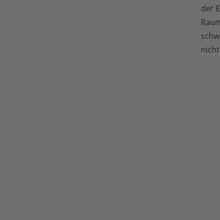
der 
Raumz
schw
nicht