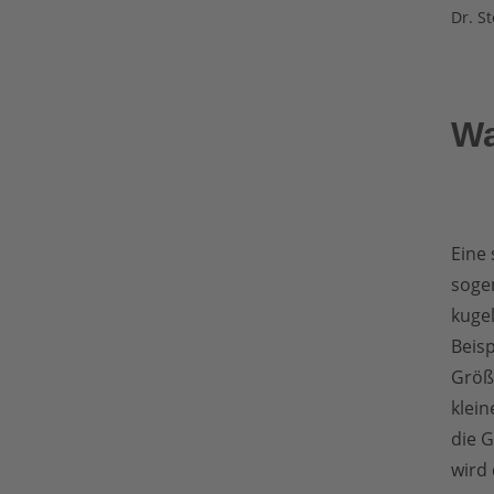
Dr. S
Wa
Eine 
sogen
kuge
Beisp
Größ
klein
die G
wird