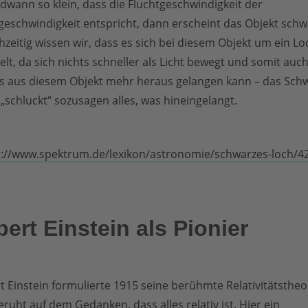
dwann so klein, dass die Fluchtgeschwindigkeit der
geschwindigkeit entspricht, dann erscheint das Objekt schw
hzeitig wissen wir, dass es sich bei diesem Objekt um ein Lo
lt, da sich nichts schneller als Licht bewegt und somit auc
ts aus diesem Objekt mehr heraus gelangen kann – das Sch
„schluckt“ sozusagen alles, was hineingelangt.
s://www.spektrum.de/lexikon/astronomie/schwarzes-loch/4
bert Einstei
n als Pionier
t Einstein formulierte 1915 seine berühmte Relativitätstheo
eruht auf dem Gedanken, dass alles relativ ist. Hier ein