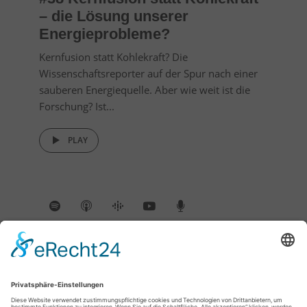
– die Lösung unserer
Energieprobleme?
Kernfusion statt Kohlekraft? Die
Wissenschaftsreporter auf der Spur nach einer
sauberen Energiequelle. Aber wie weit ist die
Forschung? Ist...
PLAY
INSTAGRAM
@DIEWISSENSCHAFTSREPORTER
Instagram has returned empty data. Please