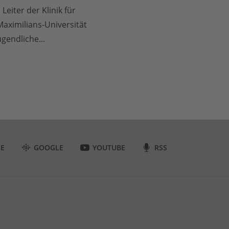
Leiter der Klinik für
aximilians-Universität
gendliche...
LE
GOOGLE
YOUTUBE
RSS