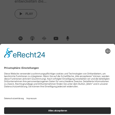
entwickelten die...
PLAY
INSTAGRAM
@DIEWISSENSCHAFTSREPORTER
Instagram has returned empty data. Please
authorize your Instagram account in the
plugin settings
.
Datenschutz
|
Impressum