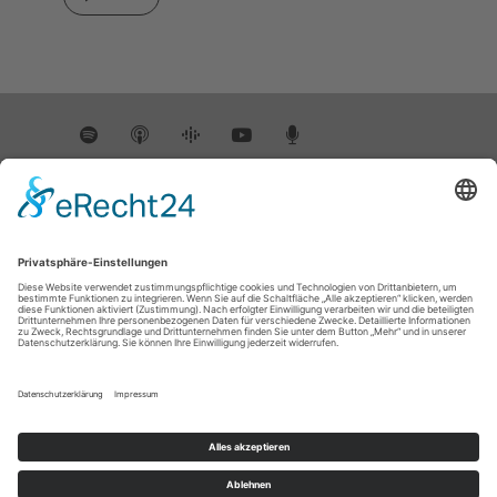
INSTAGRAM
@DIEWISSENSCHAFTSREPORTER
Instagram has returned empty data. Please
authorize your Instagram account in the
plugin settings
.
Datenschutz
|
Impressum