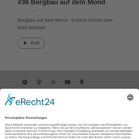
#36 Bergbau auf dem Mond
3. Juni 2025
Bergbau auf dem Mond - Science Fiction oder
bald Realität?
PLAY
INSTAGRAM
@DIEWISSENSCHAFTSREPORTER
Instagram has returned empty data. Please
authorize your Instagram account in the
plugin settings
.