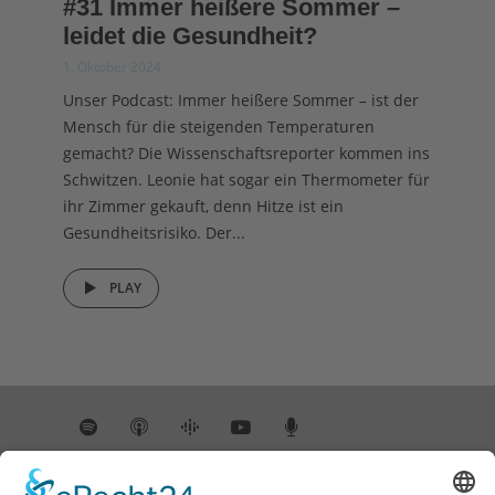
#31 Immer heißere Sommer –
leidet die Gesundheit?
1. Oktober 2024
Unser Podcast: Immer heißere Sommer – ist der
Mensch für die steigenden Temperaturen
gemacht? Die Wissenschaftsreporter kommen ins
Schwitzen. Leonie hat sogar ein Thermometer für
ihr Zimmer gekauft, denn Hitze ist ein
Gesundheitsrisiko. Der...
PLAY