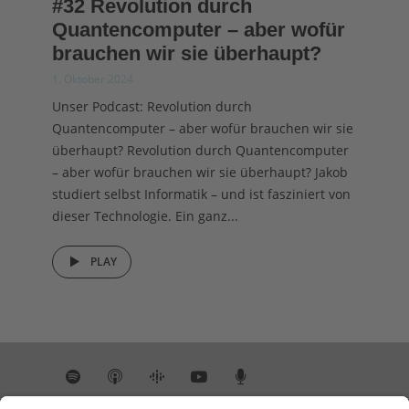
#32 Revolution durch
Quantencomputer – aber wofür
brauchen wir sie überhaupt?
1. Oktober 2024
Unser Podcast: Revolution durch
Quantencomputer – aber wofür brauchen wir sie
überhaupt? Revolution durch Quantencomputer
– aber wofür brauchen wir sie überhaupt? Jakob
studiert selbst Informatik – und ist fasziniert von
dieser Technologie. Ein ganz...
PLAY